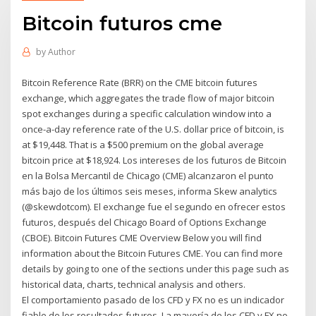
Bitcoin futuros cme
by
Author
Bitcoin Reference Rate (BRR) on the CME bitcoin futures
exchange, which aggregates the trade flow of major bitcoin
spot exchanges during a specific calculation window into a
once-a-day reference rate of the U.S. dollar price of bitcoin, is
at $19,448. That is a $500 premium on the global average
bitcoin price at $18,924. Los intereses de los futuros de Bitcoin
en la Bolsa Mercantil de Chicago (CME) alcanzaron el punto
más bajo de los últimos seis meses, informa Skew analytics
(@skewdotcom). El exchange fue el segundo en ofrecer estos
futuros, después del Chicago Board of Options Exchange
(CBOE). Bitcoin Futures CME Overview Below you will find
information about the Bitcoin Futures CME. You can find more
details by going to one of the sections under this page such as
historical data, charts, technical analysis and others.
El comportamiento pasado de los CFD y FX no es un indicador
fiable de los resultados futuros. La mayoría de los CFD y FX no