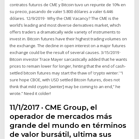
contratos futuros de CME y Bitcoin tuvo un repunte de 10% en
su precio, pasando de valer 5.800 dólares a valer 6.446
dólares. 12/9/2019 · Why the CME Vacancy? The CME is the
world’s leading and most diverse derivatives market, which
offers traders a dramatically wide variety of instruments to
invest in. Bitcoin futures have their highest trading volumes on
the exchange. The decline in open interest on a major futures
exchange could be the result of several causes. 3/15/2019 ·
Bitcoin investor Trace Mayer sarcastically added that he wants
prices to remain lower for longer, hinting that the end of cash-
settled bitcoin futures may start the thaw of ‘crypto winter.’ “I
sure hope CBOE, with USD settled Bitcoin futures, does not
think that mild crypto [winter] may be coming to an end,” he
wrote.” Need it colder!
11/1/2017 · CME Group, el
operador de mercados más
grande del mundo en términos
de valor bursátil, ultima sus