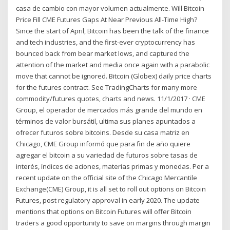
casa de cambio con mayor volumen actualmente. Will Bitcoin
Price Fill CME Futures Gaps At Near Previous All-Time High?
Since the start of April, Bitcoin has been the talk of the finance
and tech industries, and the first-ever cryptocurrency has
bounced back from bear market lows, and captured the
attention of the market and media once again with a parabolic
move that cannot be ignored. Bitcoin (Globex) daily price charts
for the futures contract. See TradingCharts for many more
commodity/futures quotes, charts and news. 11/1/2017 · CME
Group, el operador de mercados más grande del mundo en
términos de valor bursátil, ultima sus planes apuntados a
ofrecer futuros sobre bitcoins. Desde su casa matriz en
Chicago, CME Group informó que para fin de año quiere
agregar el bitcoin a su variedad de futuros sobre tasas de
interés, índices de aciones, materias primas y monedas. Per a
recent update on the official site of the Chicago Mercantile
Exchange(CME) Group, it is all set to roll out options on Bitcoin
Futures, post regulatory approval in early 2020. The update
mentions that options on Bitcoin Futures will offer Bitcoin
traders a good opportunity to save on margins through margin