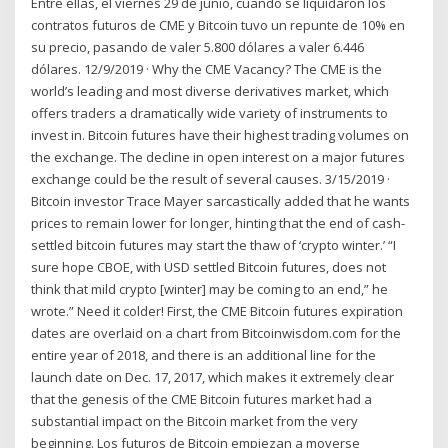
Entre ellas, el viernes 29 de junio, cuando se liquidaron los
contratos futuros de CME y Bitcoin tuvo un repunte de 10% en
su precio, pasando de valer 5.800 dólares a valer 6.446
dólares. 12/9/2019 · Why the CME Vacancy? The CME is the
world’s leading and most diverse derivatives market, which
offers traders a dramatically wide variety of instruments to
invest in. Bitcoin futures have their highest trading volumes on
the exchange. The decline in open interest on a major futures
exchange could be the result of several causes. 3/15/2019 ·
Bitcoin investor Trace Mayer sarcastically added that he wants
prices to remain lower for longer, hinting that the end of cash-
settled bitcoin futures may start the thaw of ‘crypto winter.’ “I
sure hope CBOE, with USD settled Bitcoin futures, does not
think that mild crypto [winter] may be coming to an end,” he
wrote.” Need it colder! First, the CME Bitcoin futures expiration
dates are overlaid on a chart from Bitcoinwisdom.com for the
entire year of 2018, and there is an additional line for the
launch date on Dec. 17, 2017, which makes it extremely clear
that the genesis of the CME Bitcoin futures market had a
substantial impact on the Bitcoin market from the very
beginning. Los futuros de Bitcoin empiezan a moverse