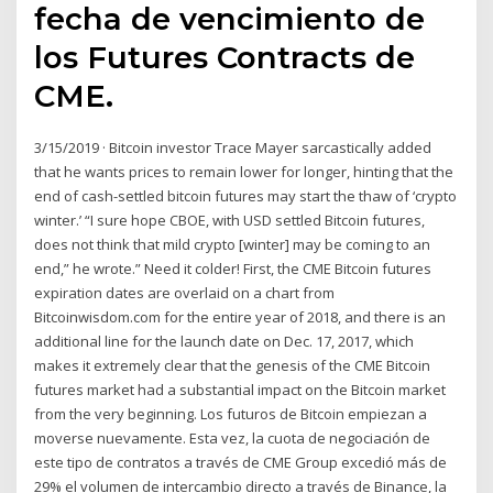
fecha de vencimiento de
los Futures Contracts de
CME.
3/15/2019 · Bitcoin investor Trace Mayer sarcastically added
that he wants prices to remain lower for longer, hinting that the
end of cash-settled bitcoin futures may start the thaw of ‘crypto
winter.’ “I sure hope CBOE, with USD settled Bitcoin futures,
does not think that mild crypto [winter] may be coming to an
end,” he wrote.” Need it colder! First, the CME Bitcoin futures
expiration dates are overlaid on a chart from
Bitcoinwisdom.com for the entire year of 2018, and there is an
additional line for the launch date on Dec. 17, 2017, which
makes it extremely clear that the genesis of the CME Bitcoin
futures market had a substantial impact on the Bitcoin market
from the very beginning. Los futuros de Bitcoin empiezan a
moverse nuevamente. Esta vez, la cuota de negociación de
este tipo de contratos a través de CME Group excedió más de
29% el volumen de intercambio directo a través de Binance, la