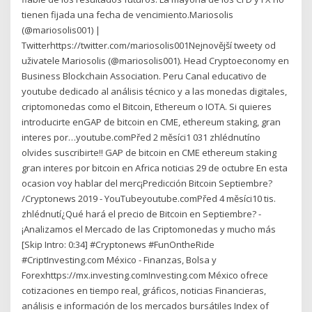
tienen fijada una fecha de vencimiento.Mariosolis
(@mariosolis001) |
Twitterhttps://twitter.com/mariosolis001Nejnovější tweety od
uživatele Mariosolis (@mariosolis001). Head Cryptoeconomy en
Business Blockchain Association. Peru Canal educativo de
youtube dedicado al análisis técnico y a las monedas digitales,
criptomonedas como el Bitcoin, Ethereum o IOTA. Si quieres
introducirte enGAP de bitcoin en CME, ethereum staking, gran
interes por…youtube.comPřed 2 měsíci1 031 zhlédnutíno
olvides suscribirte!! GAP de bitcoin en CME ethereum staking
gran interes por bitcoin en Africa noticias 29 de octubre En esta
ocasion voy hablar del merc¡Predicción Bitcoin Septiembre?
/Cryptonews 2019 - YouTubeyoutube.comPřed 4 měsíci10 tis.
zhlédnutí¿Qué hará el precio de Bitcoin en Septiembre? -
¡Analizamos el Mercado de las Criptomonedas y mucho más
[Skip Intro: 0:34] #Cryptonews #FunOntheRide
#CriptInvesting.com México - Finanzas, Bolsa y
Forexhttps://mx.investing.comInvesting.com México ofrece
cotizaciones en tiempo real, gráficos, noticias Financieras,
análisis e información de los mercados bursátiles Index of