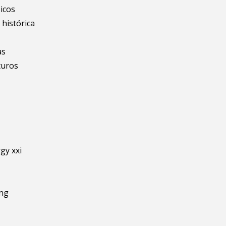
icos
 histórica
as
turos
gy xxi
ing