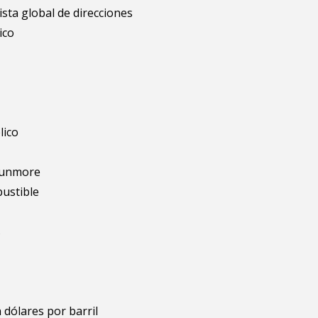
ista global de direcciones
ico
lico
 dunmore
bustible
s
 dólares por barril