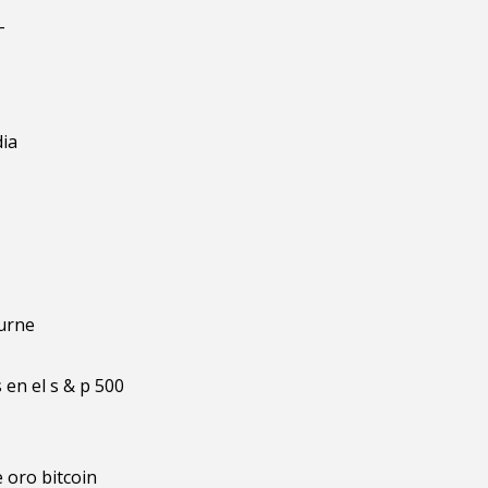
_
dia
ourne
en el s & p 500
 oro bitcoin