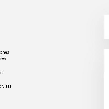
ciones
orex
in
ivisas