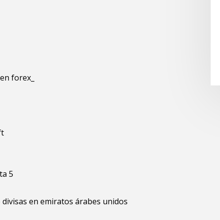
en forex_
ft
ta 5
divisas en emiratos árabes unidos