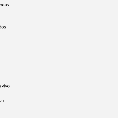
áneas
ados
n vivo
ivo