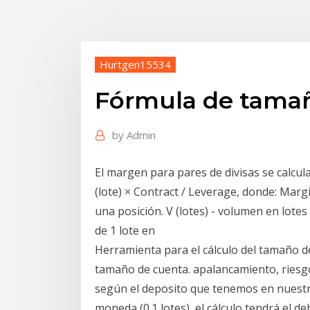
Hurtgen15534
Fórmula de tamañ
by
Admin
El margen para pares de divisas se calcula
(lote) × Contract / Leverage, donde: Mar
una posición. V (lotes) - volumen en lotes
de 1 lote en
Herramienta para el cálculo del tamaño de
tamaño de cuenta. apalancamiento, riesgo
según el deposito que tenemos en nuestr
moneda (0.1 lotes), el cálculo tendrá el d