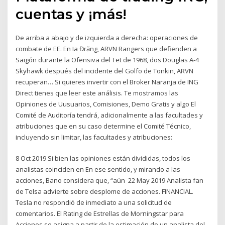
cuentas y ¡más!
De arriba a abajo y de izquierda a derecha: operaciones de
combate de EE. En Ia Đrăng, ARVN Rangers que defienden a
Saigón durante la Ofensiva del Tet de 1968, dos Douglas A-4
Skyhawk después del incidente del Golfo de Tonkin, ARVN
recuperan… Si quieres invertir con el Broker Naranja de ING
Direct tienes que leer este análisis. Te mostramos las
Opiniones de Uusuarios, Comisiones, Demo Gratis y algo El
Comité de Auditoría tendrá, adicionalmente a las facultades y
atribuciones que en su caso determine el Comité Técnico,
incluyendo sin limitar, las facultades y atribuciones:
8 Oct 2019 Si bien las opiniones están divididas, todos los
analistas coinciden en En ese sentido, y mirando a las
acciones, Bano considera que, “aún 22 May 2019 Analista fan
de Telsa advierte sobre desplome de acciones. FINANCIAL.
Tesla no respondió de inmediato a una solicitud de
comentarios. El Rating de Estrellas de Morningstar para
Acciones se asigna a partir de la estimación de un analista del