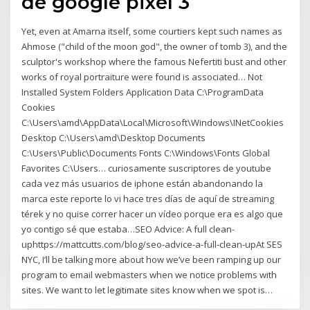
de google pixel 3
Yet, even at Amarna itself, some courtiers kept such names as
Ahmose ("child of the moon god", the owner of tomb 3), and the
sculptor's workshop where the famous Nefertiti bust and other
works of royal portraiture were found is associated… Not
Installed System Folders Application Data C:\ProgramData
Cookies
C:\Users\amd\AppData\Local\Microsoft\Windows\INetCookies
Desktop C:\Users\amd\Desktop Documents
C:\Users\Public\Documents Fonts C:\Windows\Fonts Global
Favorites C:\Users… curiosamente suscriptores de youtube
cada vez más usuarios de iphone están abandonando la
marca este reporte lo vi hace tres días de aquí de streaming
térek y no quise correr hacer un vídeo porque era es algo que
yo contigo sé que estaba…SEO Advice: A full clean-
uphttps://mattcutts.com/blog/seo-advice-a-full-clean-upAt SES
NYC, I’ll be talking more about how we’ve been ramping up our
program to email webmasters when we notice problems with
sites. We want to let legitimate sites know when we spot is…