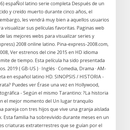
016) espaÑol latino serie completa Después de un
ido y creído muerto durante cinco años, el
 embargo, les vendrá muy bien a aquellos usuarios
a visualizar sus películas favoritas. Paginas web
 de las mejores webs para visualizar series y
Express) 2008 online latino. Pina-express-2008.com,
2008, Ver estrenos del cine 2015 en HD idioma
limite de tiempo. Esta película ha sido presentada
vos. 2019 ( GB-US ) · Inglés · Comedia, Drama · AM-
leta en español latino HD. SINOPSIS / HISTORIA -
trata? Puedes ver Érase una vez en Hollywood,
tográfica - Según el mismo Tarantino: ?La historia
en el mejor momento del Un lugar tranquilo
a pareja con tres hijos que vive una granja aislada
rk. Esta familia ha sobrevivido durante meses en un
 criaturas extraterrestres que se guían por el