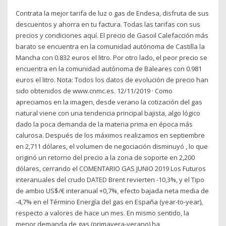
Contrata la mejor tarifa de luz o gas de Endesa, disfruta de sus
descuentos y ahorra en tu factura. Todas las tarifas con sus
precios y condiciones aquí. El precio de Gasoil Calefacción más
barato se encuentra en la comunidad autónoma de Castilla la
Mancha con 0.832 euros el litro. Por otro lado, el peor precio se
encuentra en la comunidad autónoma de Baleares con 0.981
euros el litro. Nota: Todos los datos de evolución de precio han
sido obtenidos de www.cnmc.es. 12/11/2019 · Como
apreciamos en la imagen, desde verano la cotización del gas
natural viene con una tendencia principal bajista, algo lógico
dado la poca demanda de la materia prima en época más
calurosa. Después de los máximos realizamos en septiembre
en 2,711 dólares, el volumen de negociación disminuyó , lo que
originó un retorno del precio a la zona de soporte en 2,200
dólares, cerrando el COMENTARIO GAS JUNIO 2019 Los Futuros
interanuales del crudo DATED Brent revierten -10,3%, y el Tipo
de ambio US$/€ interanual +0,7%, efecto bajada neta media de
-4,7% en el Término Energía del gas en España (year-to-year),
respecto a valores de hace un mes. En mismo sentido, la
menor demanda de gas (primavera-verano) ha