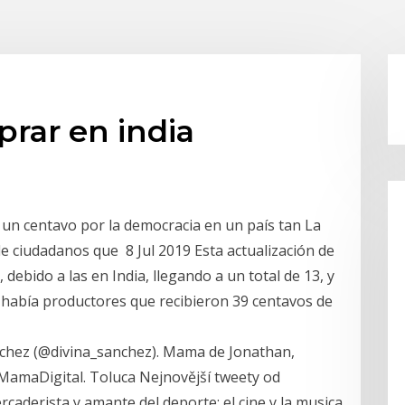
rar en india
un centavo por la democracia en un país tan La
de ciudadanos que 8 Jul 2019 Esta actualización de
debido a las en India, llegando a un total de 13, y
y había productores que recibieron 39 centavos de
nchez (@divina_sanchez). Mama de Jonathan,
MamaDigital. Toluca Nejnovější tweety od
ercaderista y amante del deporte; el cine y la musica