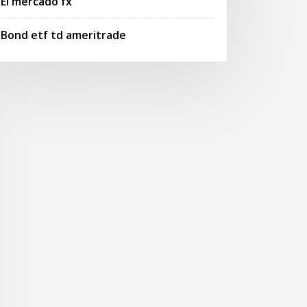
El mercado fx
Bond etf td ameritrade