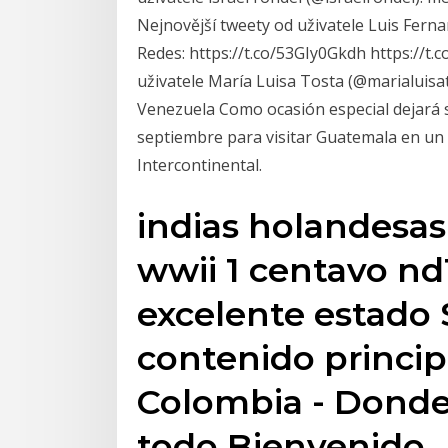
Nejnovější tweety od uživatele Luis Ferna
Redes: https://t.co/53GIy0Gkdh https://t.
uživatele María Luisa Tosta (@marialuisa
Venezuela Como ocasión especial dejará s
septiembre para visitar Guatemala en un e
Intercontinental.
indias holandesa
wwii 1 centavo nd1
excelente estado $
contenido princip
Colombia - Donde
todo Bienvenido