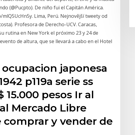
ndo (@Pucpto). De niño fui el Capitán América.
co/mlQ5UcHn5y. Lima, Perú. Nejnovější tweety od
tosta). Profesora de Derecho-UCV. Caracas,
u rutina en New York el próximo 23 y 24 de
vento de altura, que se llevará a cabo en el Hotel
s ocupacion japonesa
942 p119a serie ss
 15.000 pesos Ir al
al Mercado Libre
 comprar y vender de